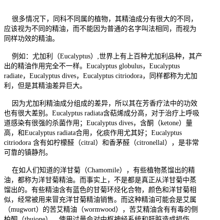
很多情况下，同科不同属的植物，其精油成分有很大的不同，
应该视为不同的精油，而不能因为普通的名字叫法相同，而视为
同样功效的精油。
例如：尤加利（
Eucalyptus
）
,
世界上有上百种尤加利品种，其产
出的精油作用完全不一样。
Eucalyptus globulus
，
Eucalyptus
radiate
，
Eucalyptus dives
，
Eucalyptus citriodora
，同样都称为尤加
利，但是其精油差异巨大。
因为尤加利精油成分组成的差异，所以其在芳香疗法中的功效
也有很大差别。
Eucalyptus radiata
含萜烯成分高，对于治疗上呼吸
道感染有很强的杀菌作用；
Eucalyptus dives
，含酮（
ketone
）量
高，和
Eucalyptus radiata
合用，化痰作用尤其好；
Eucalyptus
citriodora
含有如柠檬醛（
citral
）和香茅醛（
citronellal
），是非常
可靠的镇静剂。
在如人们知道的洋甘菊（
Chamomile
），有些植物蒸馏出的精
油，都称为洋甘菊精油。而事实上，不是都是真正从洋甘菊中蒸
馏出的。有些精油含有蓝色的甘菊环烃化合物，颜色和洋甘菊相
似，经常被用来冒充洋甘菊精油销售。而这种精油可能会是艾属
（
mugwort
）的苦艾精油（
wormwood
），苦艾精油含有有毒的侧
柏酮（
thujone
），使用过量会对中枢神经系统和肝脏造成损伤，