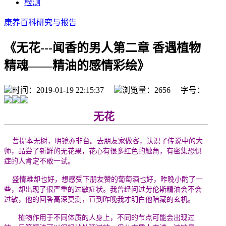
检测
康养百科
研究与报告
《无花---闻香的男人第二章 香遇植物
精魂——精油的感情彩绘》
时间：2019-01-19 22:15:37
浏览量：2656 字号：
无花
菩提本无树，明镜亦非台。去朋友家做客，认识了传说中的大
师，品尝了新鲜的无花果，花心有很多红色的触角，有密集恐惧
症的人肯定不敢一试。
盛情难却也好，想感受下朋友赞的葡萄酒也好，昨晚小酌了一
些，却出现了很严重的过敏症状。我曾经问过劳伦斯精油会不会
过敏，他的回答高深莫测，直到昨晚我才明白他暗藏的玄机。
植物作用于不同体质的人身上，不同的节点可能会出现过