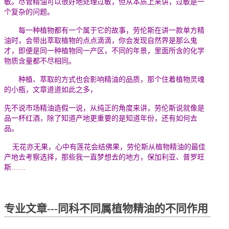
敏。尽管精油可以很好地处理过敏，但从本质上来讲，过敏是一
个复杂的问题。
每一种植物都有一个属于它的故事，劳伦斯在讲一款单方精
油时，会带出萃取植物的点点滴滴，你会发现自然界是那么鬼
才，即便是同一种植物同一产区，不同的年景，里面所含的化学
物质含量都不尽相同。
种植、萃取的方式也会影响精油的品质，那个住着植物灵魂
的小瓶，文章道道如此之多，
先不说市场精油造假一说，从纯正的角度来讲，劳伦斯说就像是
品一杯红酒，除了知道产地更重要的是知道年份，还有如何去
品。
无花亦无果，心中有莲花会结佛果，劳伦斯从植物精油的最佳
产地去考察选择，那些我一直梦想去的地方，保加利亚、普罗旺
斯
……
专业文章---同科不同属植物精油的不同作用