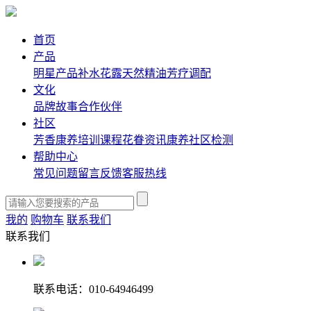
首页
产品
明星产品
补水花露
天然精油
芳疗调配
文化
品牌故事
合作伙伴
社区
芳香康养培训课程
花眷资讯
康养社区
检测
帮助中心
常见问题
留言反馈
客服热线
我的
购物车
联系我们
联系我们
联系电话：010-64946499