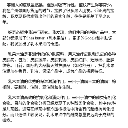
非洲人的皮肤虽然黑，但是却富有弹性，皱纹产生
得
非常少。
我在广州做国际货运的时节，接触了很多黑人朋友。近距离的接
触，我发现我很难猜出他们的真实年龄
，
往往是相差了至少
10
年。
好奇心驱使我进行研究。我发现，他们使用的护肤产品中，大
部分都添加了
Shea butter
（乳木果油）。更多的
Google
和护肤调
配，我发掘出了乳木果油的奇迹。
乳果木油是非洲传统的护肤原料，用来治疗皮肤和头皮的各种
皮肤病，包括：皮肤瘙痒，皮肤刺痛、皮肤红肿、妊娠纹、肥胖
纹等。目前，国际的大品牌天然护肤品（如欧舒丹），把乳木果
油添加在香皂、乳液、保湿产品中，成为产品的招牌特征。
乳木果油的优秀的保湿滋润作用，来自于油脂丰富的油脂：棕
榈酸、硬脂酸、油酸、亚油酸和花生酸。
乳木果油高效的抗氧化和消炎作用，来自于油中的酚类有机化
合物。目前的化合物分析已经发现了
10
种酚类化合物，其中有
8
种
是儿茶酚。通常在绿茶中和冷压橄榄油中所含有的超级抗氧化成
分。而且通过比较发现，乳木果油中的酚类总量要远高于成熟的
橄榄。