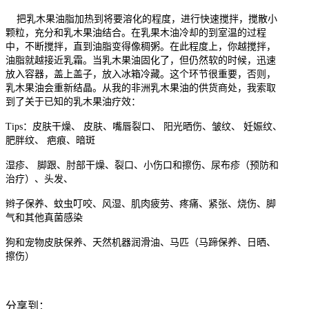
把乳木果油脂加热到将要溶化的程度，进行快速搅拌，搅散小
颗粒，充分和乳木果油结合。在乳果木油冷却的到室温的过程
中，不断搅拌，直到油脂变得像稠粥。在此程度上，你越搅拌，
油脂就越接近乳霜。当乳木果油固化了，但仍然软的时候，迅速
放入容器，盖上盖子，放入冰箱冷藏。这个环节很重要，否则，
乳木果油会重新结晶。从我的非洲乳木果油的供货商处，我索取
到了关于已知的乳木果油疗效：
Tips
：
皮肤干燥
、
皮肤、嘴唇裂口
、
阳光晒伤
、
皱纹
、
妊娠纹、
肥胖纹
、
疤痕、暗斑
湿疹
、
脚跟、肘部干燥、裂口
、
小伤口和擦伤
、
尿布疹（预防和
治疗）
、
头发、
辫子保养
、
蚊虫叮咬
、
风湿
、
肌肉疲劳、疼痛、紧张
、
烧伤
、
脚
气和其他真菌感染
狗和宠物皮肤保养
、
天然机器润滑油
、
马匹（马蹄保养、日晒、
擦伤
）
分享到：