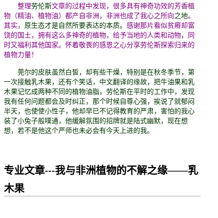
整理
劳伦斯
文章的过程中发现，很多具有神奇功效的芳香植
物（精油、植物油）都产自非洲，非洲也成了我心之所向
之地
。
其实，
原生态才是自然所要表达的本质。
感谢那片看似贫瘠却富
饶的国土，拥有这么多神奇的植物，给予当地的人类和动物，同
时又福利其他国家。怀着敬畏的感恩之心分享劳伦斯探索归来的
植物力量！
莞尔的皮肤虽然白皙，却有些干燥，特别是在秋冬季节，第
一次接触乳木果，还有个笑话，中文翻译的缘故，把牛油果和乳
木果记忆成两种不同的植物油脂，劳伦斯在平时的工作中，发现
我有任何问题都会及时纠正，那个时候自尊心强，挨说了就郁闷
半天，也使使小性子，他却早已不记得教育的严肃，害怕的我心
装了小兔子般噗通，他缓解氛围的招牌就是陆式幽默，现在想
想，若不是他这个严师也未必会有今天上进的我。
专业文章---我与非洲植物的不解之缘
——乳
木果