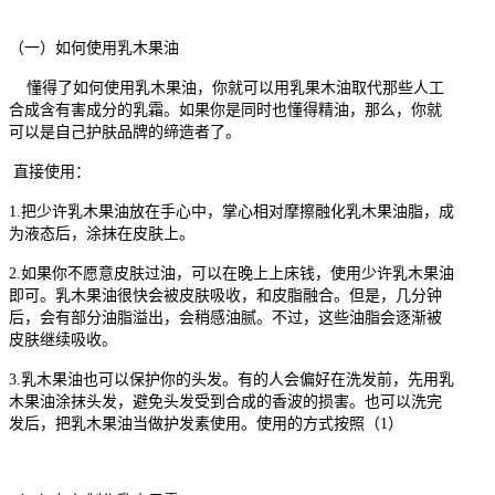
（一）
如何使用乳木果油
懂得了如何使用乳木果油，你就可以用乳果木油取代那些人工
合成含有害成分的乳霜。如果你是同时也懂得精油，那么，你就
可以是自己护肤品牌的缔造者了。
直接使用：
1.
把少许乳木果油放在手心中，掌心相对摩擦融化乳木果油脂，成
为液态后，涂抹在皮肤上。
2.
如果你不愿意皮肤过油，可以在晚上上床钱，使用少许乳木果油
即可。乳木果油很快会被皮肤吸收，和皮脂融合。但是，几分钟
后，会有部分油脂溢出，会稍感油腻。不过，这些油脂会逐渐被
皮肤继续吸收。
3.
乳木果油也可以保护你的头发。有的人会偏好在洗发前，先用乳
木果油涂抹头发，避免头发受到合成的香波的损害。也可以洗完
发后，把乳木果油当做护发素使用。使用的方式按照（1）