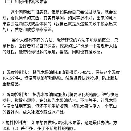
（二）
如何制作乳木果霜
这个问题似乎很愚蠢。但是如果你自己尝试过以后，就会发
现，看似简单的东西，其实有学问。如果掌握不好，出来的乳木
果霜会是颗粒状或晶体状的（我自己就是从这些失败中摸索出来
的），质感和肤感都非常差。
每个人都有不同的方法，我所建议的方法不能以偏概全，只
是建议。爱好者可以自己探索。探索的过程也是一个发现新大陆
的过程，能带给你很多的乐趣，当然，同时也有挫败感。
1.
温度控制法：
将乳木果油脂加热到摄氏
75-85
℃，保持这个温度
10-15
分钟。恒温可以溶解脂肪粒。然后进行快速冷却，防止脂肪
重新结晶。
2.
冷却控制法：
把乳木果油脂加热到将要溶化的程度，进行快速
搅拌，搅散小颗粒，充分和乳木果油结合。不加盖子，让乳木果
油温度降到室温，但还不能重新凝固。将乳木果油倒入一个宽口
的容器内，放入冰箱冷藏或冰凉处。
3
搅拌控制法：
如果想要做出超级乳木果霜，这是最佳办法。方
法和（
2
）差不多，多了不断搅拌的程序。