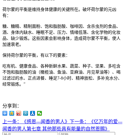
荷尔蒙的平衡是维持身体健康的关键所在。破坏荷尔蒙的元凶
有：
糖、糖精、精制面粉、饱和脂肪酸、咖啡因、含杀虫剂的食品、
酒、身体内缺水、睡眠不足、压力、情绪低落、含化学物的化妆
品、缺少锻炼。这些因素会影响身体，造成荷尔蒙不平衡，使人
加速衰老。
保持荷尔蒙的平衡，有以下的要素：
吃有机、健康食品、各种新鲜水果、蔬菜、种子、坚果、多吃含
不饱和脂肪酸的油（橄榄油、鱼油、亚麻油、月见草油等）、喝
过滤过的水、正点进餐、睡足
7-8
小时、精神放松、多补充水分、
经常锻炼。
”
分享到：
上一条：《感恩---闻香的男人》
下一条：《亿万年的爱---
闻香的男人第七章 其他那些具有能量的自然恩赐》