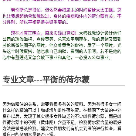
劳伦斯总是很忙，但依然会把周末的时间留给太太
田姐。
这
也让我想起他曾和我说过，身体的疾病和体内的荷尔蒙有关，不
分性别，所以平衡是很关键重要的。
现在才真正明白，原来实践出真知！
大师找我设计设计他们
公司的瑜伽海报，宣传页等，总喜欢用到莲花，我的思绪又飘到
劳伦斯微信圈子的图片，他穿着黄色的僧袍，发了一个图片，光
头这个时候蛮搭，他也拿自己幽默，看到的人乐呵，若不是他的
心中有蓝莲花又怎会放下事业和其他，一心投入公益事业。
专业文章---平衡的荷尔蒙
因为做精油的关系，需要看很多有关的资料。因为有很多女士问
什么样的精油可以丰胸或增加雌性荷尔蒙。在翻阅了大量的中外
资料以后，发现了其实很多女性缺乏的不少雌性荷尔蒙，而是雌
性荷尔蒙中的孕酮（黄体酮）含量不足。检测荷尔蒙含量的最好
方法是做唾液检测。建议女性朋友们有机会到医院进行检查，看
看自己的孕酮含量是否正常。